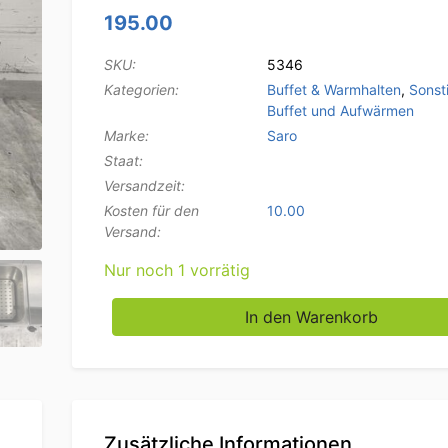
195.00
SKU:
5346
Kategorien:
Buffet & Warmhalten
,
Sonst
Buffet und Aufwärmen
Marke:
Saro
Staat:
Versandzeit:
Kosten für den
10.00
Versand:
Nur noch 1 vorrätig
Saro Doppel-Würstchenwärmer aus Edelstah
In den Warenkorb
Zusätzliche Informationen