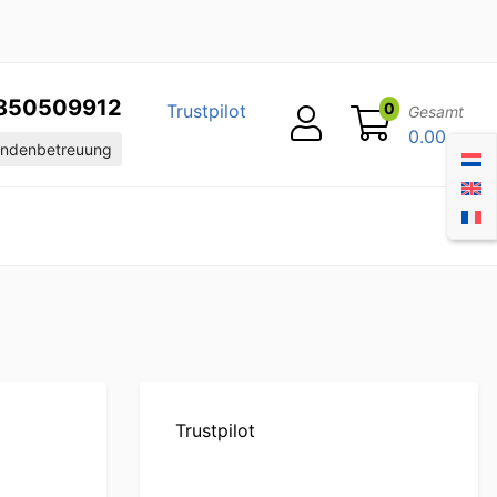
850509912
0
Trustpilot
Gesamt
0.00
ndenbetreuung
Trustpilot