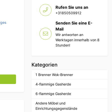
Rufen Sie uns an
+31850509912
iges
Senden Sie eine E-
Mail
Wir antworten an
Werktagen innerhalb von 8
Stunden!
Kategorien
1 Brenner Wok-Brenner
l Würstchenwärmer 230V Catering Menge
4-flammige Gasherde
6-flammige Gasherde
Andere Möbel und
Einrichtungsgegenstände