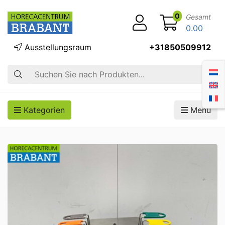
0
Gesamt
0.00
Ausstellungsraum
+31850509912
Suche
Kategorien
Menü