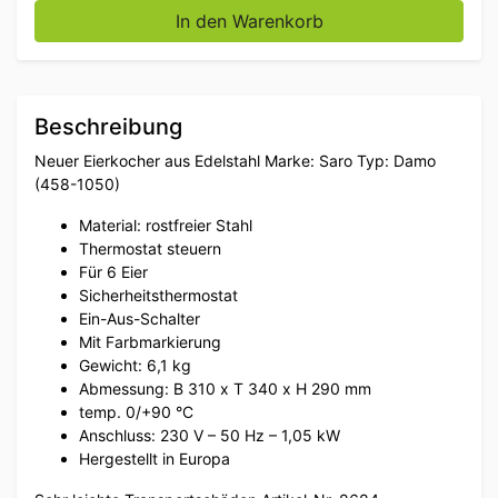
Saro Eierkocher aus Edelstahl 6 Eier 230V Horeca Me
In den Warenkorb
Beschreibung
Neuer Eierkocher aus Edelstahl Marke: Saro Typ: Damo
(458-1050)
Material: rostfreier Stahl
Thermostat steuern
Für 6 Eier
Sicherheitsthermostat
Ein-Aus-Schalter
Mit Farbmarkierung
Gewicht: 6,1 kg
Abmessung: B 310 x T 340 x H 290 mm
temp. 0/+90 °C
Anschluss: 230 V – 50 Hz – 1,05 kW
Hergestellt in Europa