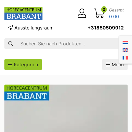
0
Gesamt
0.00
Ausstellungsraum
+31850509912
Suche
Kategorien
Menü