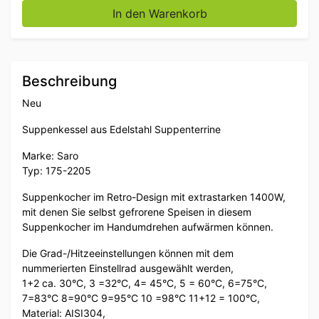
Saro Retro Suppenkessel aus Edelstahl Suppenterrine 
In den Warenkorb
Beschreibung
Neu
Suppenkessel aus Edelstahl Suppenterrine
Marke: Saro
Typ: 175-2205
Suppenkocher im Retro-Design mit extrastarken 1400W,
mit denen Sie selbst gefrorene Speisen in diesem
Suppenkocher im Handumdrehen aufwärmen können.
Die Grad-/Hitzeeinstellungen können mit dem
nummerierten Einstellrad ausgewählt werden,
1+2 ca. 30°C, 3 =32°C, 4= 45°C, 5 = 60°C, 6=75°C,
7=83°C 8=90°C 9=95°C 10 =98°C 11+12 = 100°C,
Material: AISI304,