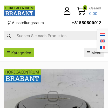
0
Gesamt
0.00
Ausstellungsraum
+31850509912
Suche
Kategorien
Menü