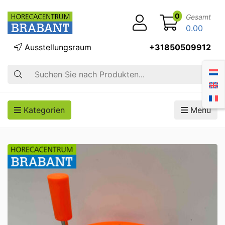
0
Gesamt
0.00
Ausstellungsraum
+31850509912
Suche
Kategorien
Menü