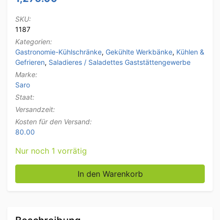
SKU:
1187
Kategorien:
Gastronomie-Kühlschränke
,
Gekühlte Werkbänke
,
Kühlen &
Gefrieren
,
Saladieres / Saladettes Gaststättengewerbe
Marke:
Saro
Staat:
Versandzeit:
Kosten für den Versand:
80.00
Nur noch 1 vorrätig
Saro Unterbaukühlschrank aus Edelstahl 3 Türen 179
In den Warenkorb