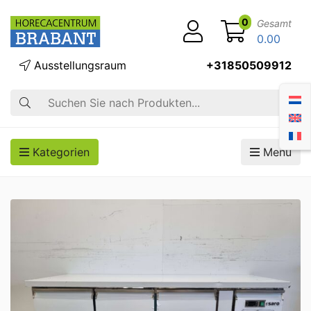
0
Gesamt
0.00
Ausstellungsraum
+31850509912
Suche
Kategorien
Menü