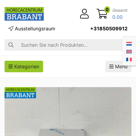
0
Gesamt
0.00
Ausstellungsraum
+31850509912
Suche
Kategorien
Menü