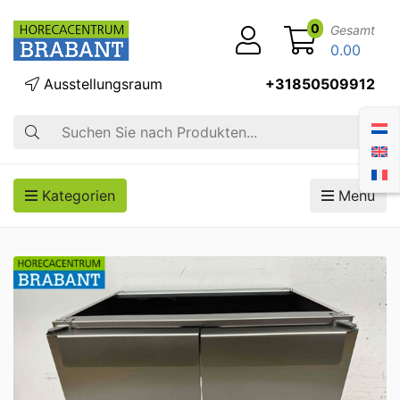
0
Gesamt
0.00
Ausstellungsraum
+31850509912
Suche
Kategorien
Menü