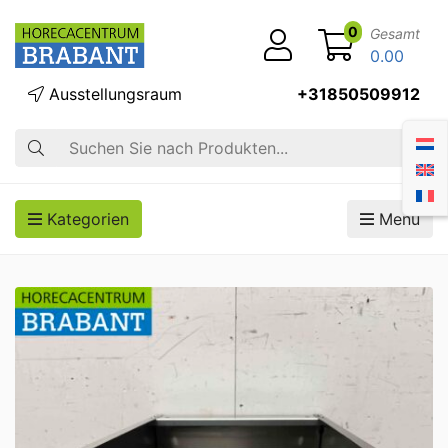
0
Gesamt
0.00
Ausstellungsraum
+31850509912
Suche
Kategorien
Menü