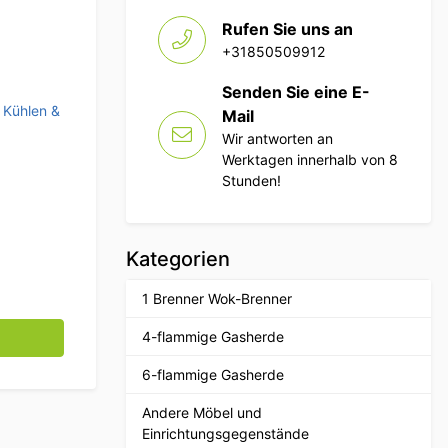
Rufen Sie uns an
+31850509912
Senden Sie eine E-
,
Kühlen &
Mail
Wir antworten an
Werktagen innerhalb von 8
Stunden!
Kategorien
1 Brenner Wok-Brenner
lvitrine 5 x 1/2 GN 175,4 cm 230V Horeca Menge
4-flammige Gasherde
6-flammige Gasherde
Andere Möbel und
Einrichtungsgegenstände