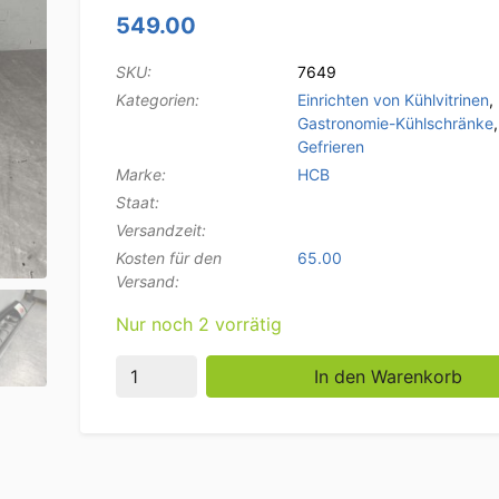
549.00
SKU:
7649
Kategorien:
Einrichten von Kühlvitrinen
,
Gastronomie-Kühlschränke
Gefrieren
Marke:
HCB
Staat:
Versandzeit:
Kosten für den
65.00
Versand:
Nur noch 2 vorrätig
Sushi-Vitrine Tapas-Vitrine Aufgesetzte Küh
In den Warenkorb