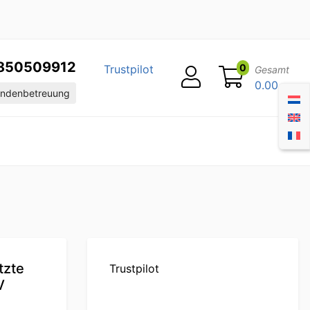
850509912
0
Trustpilot
Gesamt
0.00
ndenbetreuung
tzte
Trustpilot
V