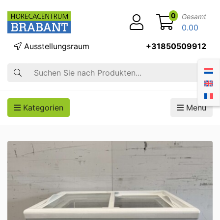
0
Gesamt
0.00
Ausstellungsraum
+31850509912
Suche
Kategorien
Menü