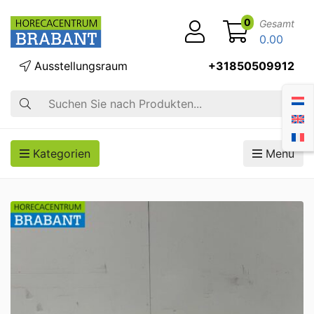
0
Gesamt
0.00
Ausstellungsraum
+31850509912
Suche
Kategorien
Menü