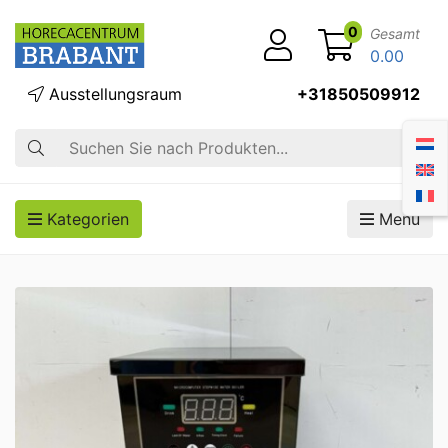
0
Gesamt
0.00
Ausstellungsraum
+31850509912
Suche
Kategorien
Menü