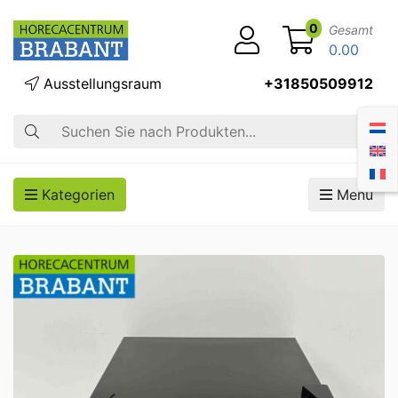
0
Gesamt
0.00
Ausstellungsraum
+31850509912
Suche
Kategorien
Menü