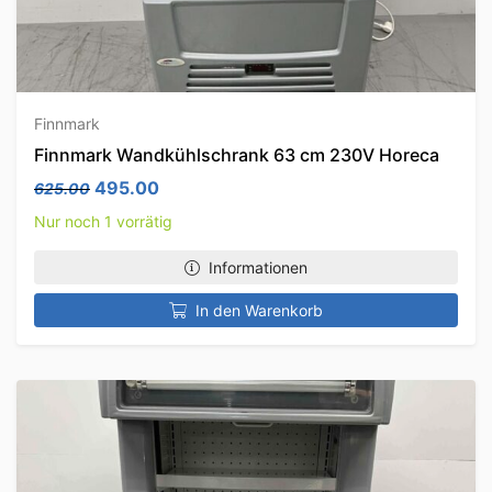
Finnmark
Finnmark Wandkühlschrank 63 cm 230V Horeca
Ursprünglicher Preis war: 625.00
Aktueller Preis ist: 495.00.
495.00
625.00
Nur noch 1 vorrätig
Informationen
In den Warenkorb