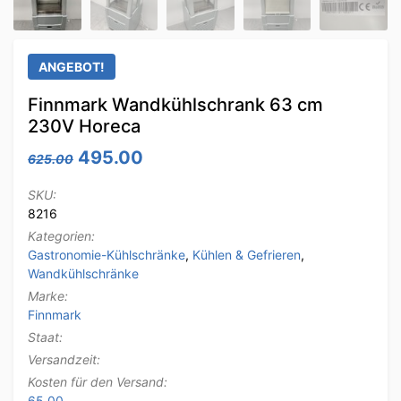
ANGEBOT!
Finnmark Wandkühlschrank 63 cm
230V Horeca
Ursprünglicher Preis war: 625.00
Aktueller Preis ist: 495.00.
495.00
625.00
SKU:
8216
Kategorien:
Gastronomie-Kühlschränke
,
Kühlen & Gefrieren
,
Wandkühlschränke
Marke:
Finnmark
Staat:
Versandzeit:
Kosten für den Versand:
65.00