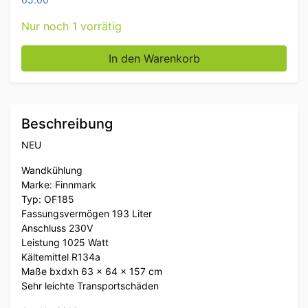
Nur noch 1 vorrätig
Finnmark Wandkühlschrank 63 cm 230V Horeca Meng
In den Warenkorb
Beschreibung
NEU
Wandkühlung
Marke: Finnmark
Typ: OF185
Fassungsvermögen 193 Liter
Anschluss 230V
Leistung 1025 Watt
Kältemittel R134a
Maße bxdxh 63 x 64 x 157 cm
Sehr leichte Transportschäden