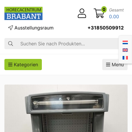
0
Gesamt
0.00
Ausstellungsraum
+31850509912
Suche
Kategorien
Menü