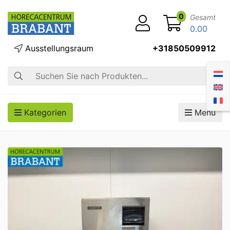
0
Gesamt
0.00
Ausstellungsraum
+31850509912
Suche
Kategorien
Menü