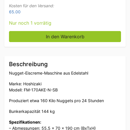
Kosten für den Versand:
65.00
Nur noch 1 vorrätig
Edelstahl Hoshizaki Nugget Eismaschine 160 kg/24h 
In den Warenkorb
Beschreibung
Nugget-Eiscreme-Maschine aus Edelstahl
Marke: Hoshizaki
Modell: FM-170AKE-N-SB
Produziert etwa 160 Kilo Nuggets pro 24 Stunden
Bunkerkapazität 144 kg
Spezifikationen:
– Abmessungen: 55,5 x 70 x 190 cm (BxTxH)