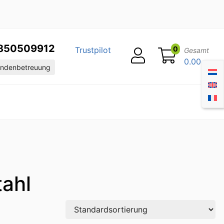
850509912
0
Trustpilot
Gesamt
0.00
ndenbetreuung
tahl