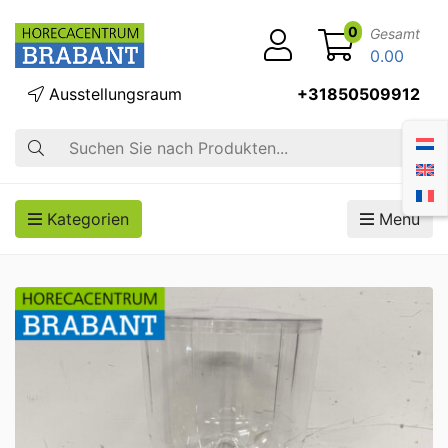
0
Gesamt
0.00
Ausstellungsraum
+31850509912
Suche
Kategorien
Menü