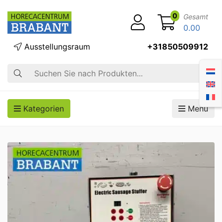
0
Gesamt
0.00
Ausstellungsraum
+31850509912
Suche
Kategorien
Menü