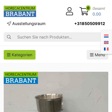
0
Gesamt
0.00
Ausstellungsraum
+31850509912
Suche
Kategorien
Menü