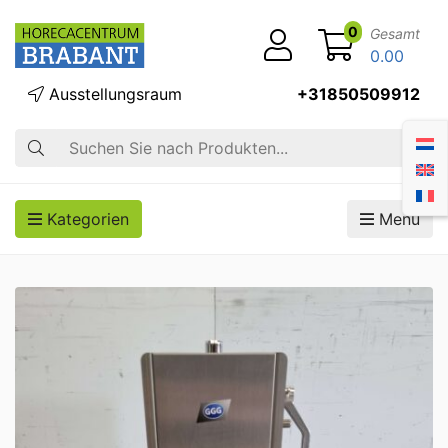
0
Gesamt
0.00
Ausstellungsraum
+31850509912
Suche
Kategorien
Menü