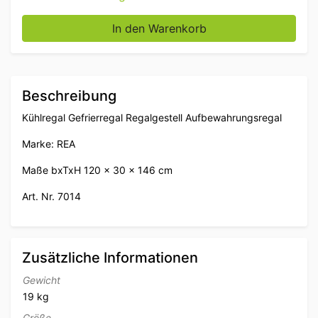
REA Kühlregal Gefrierregal Lagerregal 120 x 30 x 146
In den Warenkorb
Beschreibung
Kühlregal Gefrierregal Regalgestell Aufbewahrungsregal
Marke: REA
Maße bxTxH 120 x 30 x 146 cm
Art. Nr. 7014
Zusätzliche Informationen
Gewicht
19 kg
Größe