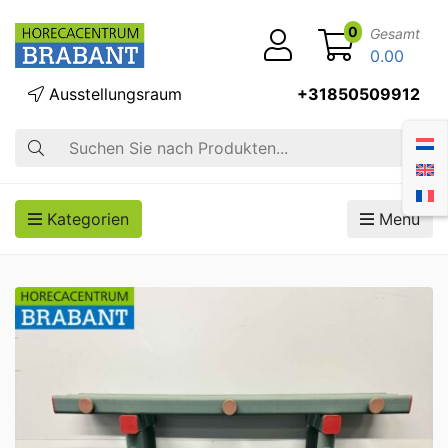
0
Gesamt
0.00
Ausstellungsraum
+31850509912
Suche
Kategorien
Menü