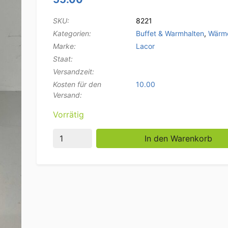
SKU:
8221
Kategorien:
Buffet & Warmhalten
,
Wärm
Marke:
Lacor
Staat:
Versandzeit:
Kosten für den
10.00
Versand:
Vorrätig
Lacor Infrarot Wärmelampe Heizlampe 23 c
In den Warenkorb