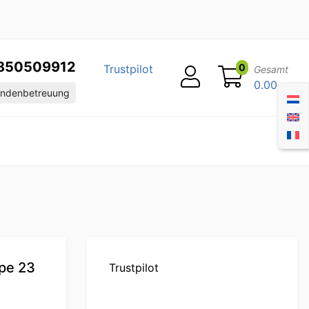
850509912
0
Trustpilot
Gesamt
0.00
ndenbetreuung
pe 23
Trustpilot