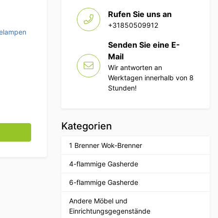
Rufen Sie uns an
+31850509912
elampen
Senden Sie eine E-
Mail
Wir antworten an
Werktagen innerhalb von 8
Stunden!
Kategorien
m 275 Watt 230V Horeca Menge
1 Brenner Wok-Brenner
4-flammige Gasherde
6-flammige Gasherde
Andere Möbel und
Einrichtungsgegenstände