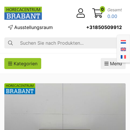
0
Gesamt
0.00
Ausstellungsraum
+31850509912
Suche
Kategorien
Menü