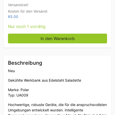
Versandzeit:
Kosten für den Versand:
65.00
Nur noch 1 vorrätig
Edelstahl Polar UA009 Gekühlte Werkbank Saladette 
In den Warenkorb
Beschreibung
Neu
Gekühlte Werkbank aus Edelstahl Saladette
Marke: Polar
Typ: UA009
Hochwertige, robuste Geräte, die für die anspruchsvollsten
Umgebungen entwickelt wurden. Intelligente