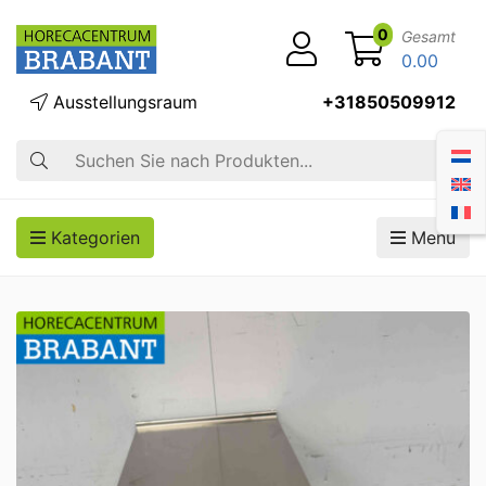
0
Gesamt
0.00
Ausstellungsraum
+31850509912
Suche
Kategorien
Menü