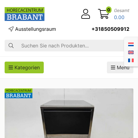
0
Gesamt
0.00
Ausstellungsraum
+31850509912
Suche
Kategorien
Menü