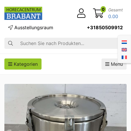
0
Gesamt
0.00
Ausstellungsraum
+31850509912
Suche
Kategorien
Menü