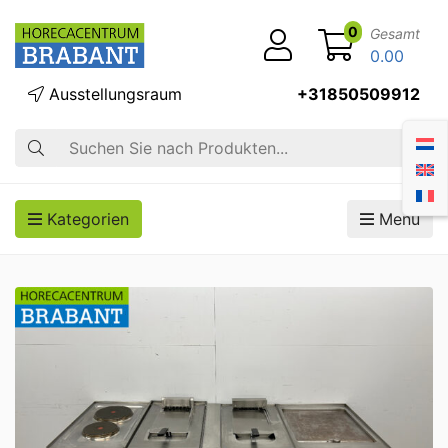
0
Gesamt
0.00
Ausstellungsraum
+31850509912
Suche
Kategorien
Menü