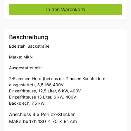
MKN Backstraße aus Edelstahl 2 Brenner, 2 x Fritteus
In den Warenkorb
Beschreibung
Edelstahl Backstraße
Marke: MKN
Ausgestattet mit:
2-Flammen-Herd (bei uns mit 2 neuen Kochfeldern
ausgestattet), 3,5 kW, 400V
Einzelfritteuse, 12,5 Liter, 6 kW, 400V
Einzelfritteuse 13 Liter, 6 kW, 400V
Backblech, 7,5 kW
Anschluss 4 x Perilex-Stecker
Maße bxdxh 180 x 70 x 91 cm