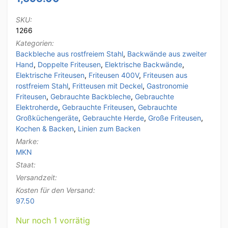
SKU:
1266
Kategorien:
Backbleche aus rostfreiem Stahl
,
Backwände aus zweiter
Hand
,
Doppelte Friteusen
,
Elektrische Backwände
,
Elektrische Friteusen
,
Friteusen 400V
,
Friteusen aus
rostfreiem Stahl
,
Fritteusen mit Deckel
,
Gastronomie
Friteusen
,
Gebrauchte Backbleche
,
Gebrauchte
Elektroherde
,
Gebrauchte Friteusen
,
Gebrauchte
Großküchengeräte
,
Gebrauchte Herde
,
Große Friteusen
,
Kochen & Backen
,
Linien zum Backen
Marke:
MKN
Staat:
Versandzeit:
Kosten für den Versand:
97.50
Nur noch 1 vorrätig