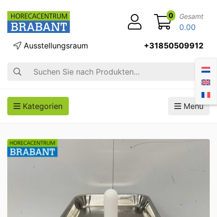
0
Gesamt
0.00
Ausstellungsraum
+31850509912
Suche
Kategorien
Menü