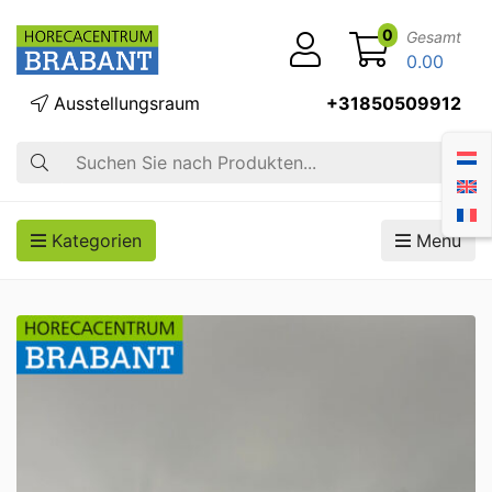
0
Gesamt
0.00
Ausstellungsraum
+31850509912
Suche
Kategorien
Menü