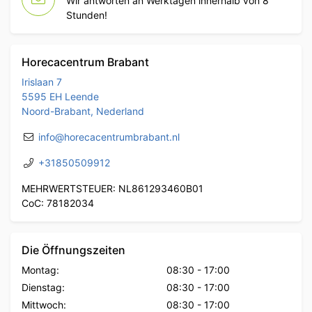
Wir antworten an Werktagen innerhalb von 8
Stunden!
Horecacentrum Brabant
Irislaan 7
5595 EH Leende
Noord-Brabant, Nederland
info@horecacentrumbrabant.nl
+31850509912
MEHRWERTSTEUER: NL861293460B01
CoC: 78182034
Die Öffnungszeiten
Montag:
08:30
-
17:00
Dienstag:
08:30
-
17:00
Mittwoch:
08:30
-
17:00