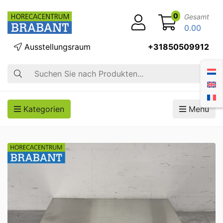
0
Gesamt
0.00
Ausstellungsraum
+31850509912
Suche
Kategorien
Menü