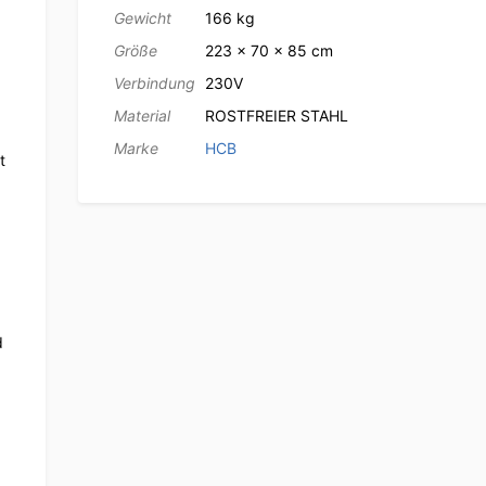
Gewicht
166 kg
Größe
223 × 70 × 85 cm
Verbindung
230V
Material
ROSTFREIER STAHL
Marke
HCB
t
d