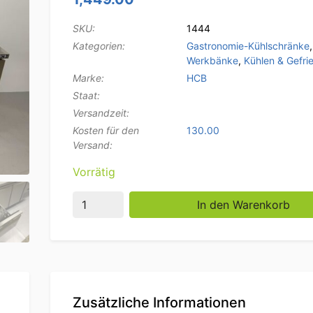
SKU:
1444
Kategorien:
Gastronomie-Kühlschränke
Werkbänke
,
Kühlen & Gefri
Marke:
HCB
Staat:
Versandzeit:
Kosten für den
130.00
Versand:
Vorrätig
Edelstahl HCB Gekühlte Werkbank 2 Türen 
In den Warenkorb
Zusätzliche Informationen