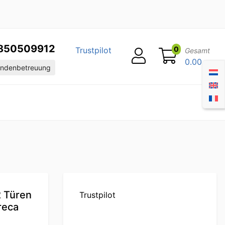
850509912
0
Trustpilot
Gesamt
0.00
ndenbetreuung
 Türen
Trustpilot
reca