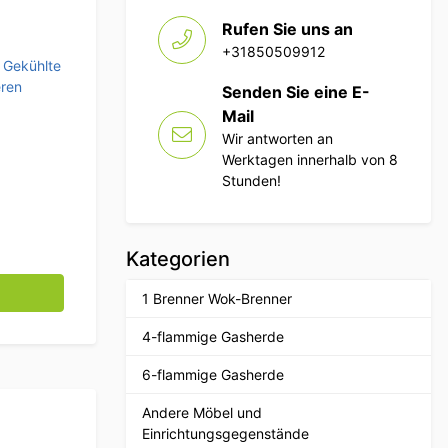
Rufen Sie uns an
+31850509912
,
Gekühlte
eren
Senden Sie eine E-
Mail
Wir antworten an
Werktagen innerhalb von 8
Stunden!
Kategorien
und 4 Schubladen 223 cm 230V Horeca Menge
1 Brenner Wok-Brenner
4-flammige Gasherde
6-flammige Gasherde
Andere Möbel und
Einrichtungsgegenstände