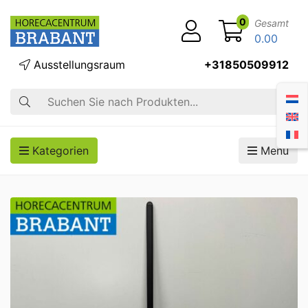
0
Gesamt
0.00
Ausstellungsraum
+31850509912
Suche
Kategorien
Menü