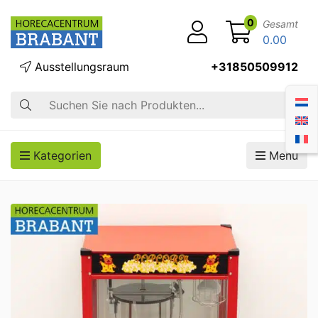
0
Gesamt
0.00
Ausstellungsraum
+31850509912
Suche
Kategorien
Menü