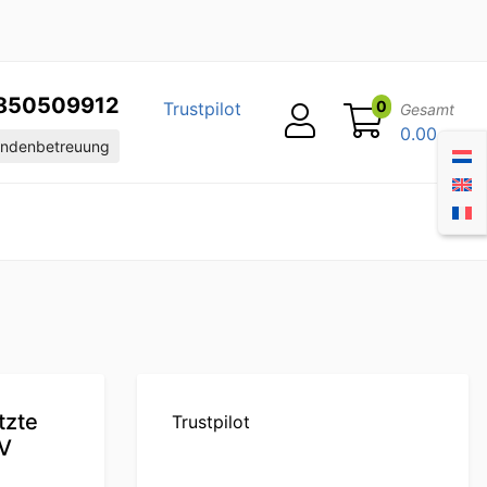
850509912
0
Trustpilot
Gesamt
0.00
ndenbetreuung
tzte
Trustpilot
0V