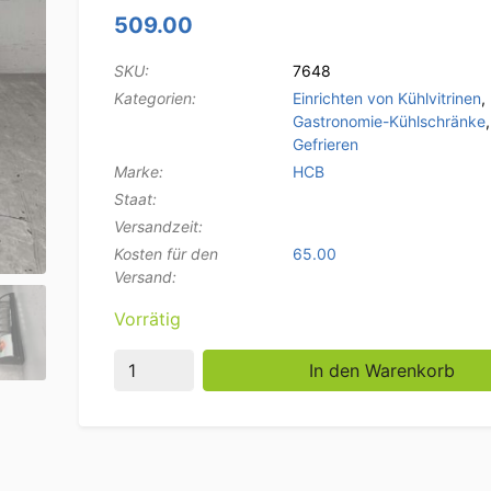
509.00
SKU:
7648
Kategorien:
Einrichten von Kühlvitrinen
,
Gastronomie-Kühlschränke
Gefrieren
Marke:
HCB
Staat:
Versandzeit:
Kosten für den
65.00
Versand:
Vorrätig
Sushi-Vitrine Tapas-Vitrine Aufgesetzte Küh
In den Warenkorb