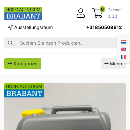
0
Gesamt
0.00
Ausstellungsraum
+31850509912
Suche
Kategorien
Menü